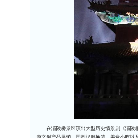
在灞陵桥景区演出大型历史情景剧《灞陵相送
游文创产品展销、国潮汉服换装、美食小吃以