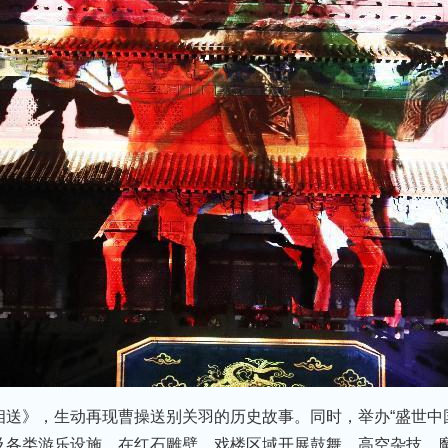
》，生动再现曹操送别关羽的历史故事。同时，举办“盛世中国
及各类游乐设施。在红石雕壁、戏楼区域开展鼓舞、高空杂技、