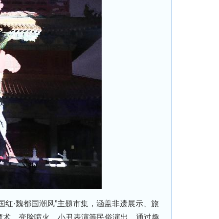
红·魏都国潮风”主题市集，涵盖非遗展示、旅
魔术、变脸喷火、小丑表演等民俗演出。通过趣