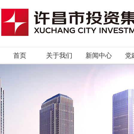
首页
关于我们
新闻中心
党